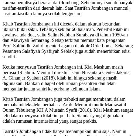
karena penulisnya berasal dari Jombang. Sebelumnya sudah banyak
tasrifan-tasrifan dari daerah lain. Saat Tasrifan Jombangan muncul,
tasrifan-tasrifan lainnya seolah tenggelam.
Kitab Tasrifan Jombangan ini dicetak dalam ukuran besar dan
ukuran buku saku. Tebalnya sekitar 60 halaman. Penerbit kitab ini
awalnya ada dua, yaitu Salim Nabhan Surabaya di tahun 1950-an
dan Alawiyah Semarang. Setiap terbitan memuat kata pengantar
Prof. Saifuddin Zuhri, menteri agama di akhir Orde Lama. Sekarang
Pesantren Salafiyah Syafiiyah Seblak juga sudah menerbitkan edisi
sendiri.
Ketika menyusun Tasrifan Jombangan ini, Kiai Mashum masih
berusia 19 tahun. Menurut direktur Islam Nusantara Center Jakarta
A. Ginanjar Syaban (2018), kitab ini hingga sekarang masih
digunakan. Bahkan dihapal oleh ribuan pesantren dan telah
mengantar jutaan santri ke gerbang keilmuan Islam.
Kitab Tasrifan Jombangan juga terbukti sangat membantu dalam
memahami teks-teks berbahasa Arab. Menurut mudir Madrasatul
Quran Tebuireng KH A Mustain Syafii (2018), Kiai Mashum sangat
jeli dalam menyusun kitab ini per bab. Standar yang digunakan
adalah rumusan internasional yang sangat praktis.
Tasrifan Jombangan tidak hanya menampilkan ilmu saja. Namun