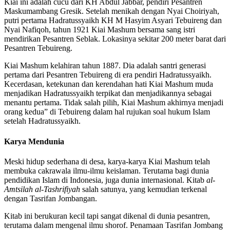
Kiai ini adalah cucu dari KH Abdul Jabbar, pendiri Pesantren
Maskumambang Gresik. Setelah menikah dengan Nyai Choiriyah,
putri pertama Hadratussyaikh KH M Hasyim Asyari Tebuireng dan
Nyai Nafiqoh, tahun 1921 Kiai Mashum bersama sang istri
mendirikan Pesantren Seblak. Lokasinya sekitar 200 meter barat dari
Pesantren Tebuireng.
Kiai Mashum kelahiran tahun 1887. Dia adalah santri generasi
pertama dari Pesantren Tebuireng di era pendiri Hadratussyaikh.
Kecerdasan, ketekunan dan kerendahan hati Kiai Mashum muda
menjadikan Hadratussyaikh terpikat dan menjadikannya sebagai
menantu pertama. Tidak salah pilih, Kiai Mashum akhirnya menjadi
orang kedua” di Tebuireng dalam hal rujukan soal hukum Islam
setelah Hadratussyaikh.
Karya Mendunia
Meski hidup sederhana di desa, karya-karya Kiai Mashum telah
membuka cakrawala ilmu-ilmu keislaman. Terutama bagi dunia
pendidikan Islam di Indonesia, juga dunia internasional. Kitab
al-
Amtsilah al-Tashrifiyah
salah satunya, yang kemudian terkenal
dengan Tasrifan Jombangan.
Kitab ini berukuran kecil tapi sangat dikenal di dunia pesantren,
terutama dalam mengenal ilmu shorof. Penamaan Tasrifan Jombang