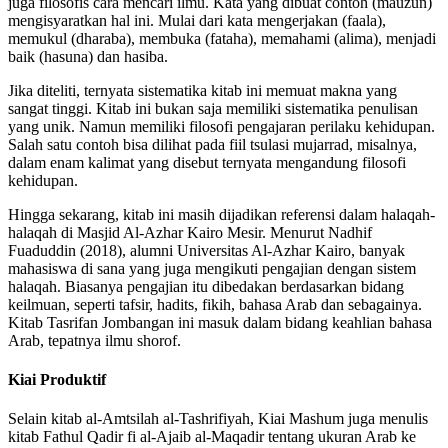
juga filosofis cara mencari ilmu. Kata yang dibuat contoh (mauzun)
mengisyaratkan hal ini. Mulai dari kata mengerjakan (faala),
memukul (dharaba), membuka (fataha), memahami (alima), menjadi
baik (hasuna) dan hasiba.
Jika diteliti, ternyata sistematika kitab ini memuat makna yang
sangat tinggi. Kitab ini bukan saja memiliki sistematika penulisan
yang unik. Namun memiliki filosofi pengajaran perilaku kehidupan.
Salah satu contoh bisa dilihat pada fiil tsulasi mujarrad, misalnya,
dalam enam kalimat yang disebut ternyata mengandung filosofi
kehidupan.
Hingga sekarang, kitab ini masih dijadikan referensi dalam halaqah-
halaqah di Masjid Al-Azhar Kairo Mesir. Menurut Nadhif
Fuaduddin (2018), alumni Universitas Al-Azhar Kairo, banyak
mahasiswa di sana yang juga mengikuti pengajian dengan sistem
halaqah. Biasanya pengajian itu dibedakan berdasarkan bidang
keilmuan, seperti tafsir, hadits, fikih, bahasa Arab dan sebagainya.
Kitab Tasrifan Jombangan ini masuk dalam bidang keahlian bahasa
Arab, tepatnya ilmu shorof.
Kiai Produktif
Selain kitab al-Amtsilah al-Tashrifiyah, Kiai Mashum juga menulis
kitab Fathul Qadir fi al-Ajaib al-Maqadir tentang ukuran Arab ke