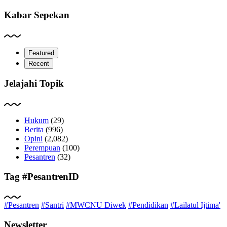
Kabar Sepekan
Featured
Recent
Jelajahi Topik
Hukum
(29)
Berita
(996)
Opini
(2,082)
Perempuan
(100)
Pesantren
(32)
Tag #PesantrenID
#Pesantren
#Santri
#MWCNU Diwek
#Pendidikan
#Lailatul Ijtima'
Newsletter