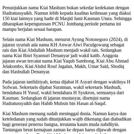
Penunjukkan nama Kiai Mashum bukan sekedar kedekatan dengan
Hadratussyaikh. Namun lebih kepada kualitas keilmuan yang diakui
150 kiai lainnya yang hadir di Masjid Jami Kauman Utara. Sehingga
diharapkan kepengurusan PCNU Jombang periode pertama ini
mampu berjalan sesuai harapan.
Selain nama Kiai Mashum, menurut Ayung Notonegoro (2024), di
jajaran syuriah ada nama KH Anwar Alwi Paculgowang sebagai
rais dan Kiai Abdullah Mashum menjadi wakil rais. Sedangkan
nama Kiai Bisri Syansuri Denanyar jadi wakil katib. Anggota
jajaran awan tercatat nama Kiai Yaqub Sambong, Kiai Abu Ahmad
Jelakombo, Kiai Abdul Rouf Jagalan, Makh, Umar Said, Shodiq
dan Hasbullah Denanyar.
Pada jajaran tanfidziyah, ketua dijabat H Asyari dengan wakilnya H
Sofwan. Sekretaris dijabat Suratman, wakil sekretaris Mashudi,
bendahara H Yusuf, wakil bendahara H Syukron, semuanya dari
Kauman. Sedangkan di jajaran mustasyar, disetujui nama
Hadratussyaikh dan Habib Muhsin bin Hasan al-Saqaf.
Kiai Mashum memang sudah meninggal dunia. Namun karya dan
keteledanan yang sudah ditunjukkan wajib dikenang dan diabadikan
bagi generasi penerus bangsa, terutama kaum muda nahdliyin.
Tantangan berat kemajuan zaman ke depan harus dijawab dengan