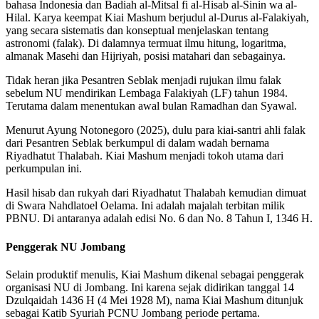
bahasa Indonesia dan Badiah al-Mitsal fi al-Hisab al-Sinin wa al-
Hilal. Karya keempat Kiai Mashum berjudul al-Durus al-Falakiyah,
yang secara sistematis dan konseptual menjelaskan tentang
astronomi (falak). Di dalamnya termuat ilmu hitung, logaritma,
almanak Masehi dan Hijriyah, posisi matahari dan sebagainya.
Tidak heran jika Pesantren Seblak menjadi rujukan ilmu falak
sebelum NU mendirikan Lembaga Falakiyah (LF) tahun 1984.
Terutama dalam menentukan awal bulan Ramadhan dan Syawal.
Menurut Ayung Notonegoro (2025), dulu para kiai-santri ahli falak
dari Pesantren Seblak berkumpul di dalam wadah bernama
Riyadhatut Thalabah. Kiai Mashum menjadi tokoh utama dari
perkumpulan ini.
Hasil hisab dan rukyah dari Riyadhatut Thalabah kemudian dimuat
di Swara Nahdlatoel Oelama. Ini adalah majalah terbitan milik
PBNU. Di antaranya adalah edisi No. 6 dan No. 8 Tahun I, 1346 H.
Penggerak NU Jombang
Selain produktif menulis, Kiai Mashum dikenal sebagai penggerak
organisasi NU di Jombang. Ini karena sejak didirikan tanggal 14
Dzulqaidah 1436 H (4 Mei 1928 M), nama Kiai Mashum ditunjuk
sebagai Katib Syuriah PCNU Jombang periode pertama.