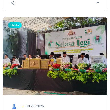
Akbar Ibrahim (Juwana, Pati) diterima di Gannan
Normal University China; serta Ubaidurrohman
(Ajung-ajung Jember, Jawa Timur)
Berita
Jul 29, 2026