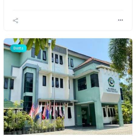
kemudian bertanya kepada Sayyidina Abu Bakar,
"Lalu, apa yang engkau tinggalkan untuk
keluargamu?" "Allah dan Rasul-Nya," jawab Sayyidina
Abu Bakar dengan mantap.
Berita