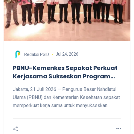
Jul 24, 2026
Redaksi PSID
PBNU-Kemenkes Sepakat Perkuat
Kerjasama Sukseskan Program
Pemerintah Bidang Kesehatan
Jakarta, 21 Juli 2026 — Pengurus Besar Nahdlatul
Masyarakat
Ulama (PBNU) dan Kementerian Kesehatan sepakat
memperkuat kerja sama untuk menyukseskan
program prioritas pemerintah di bidang kesehatan
masyarakat, terutama Cek Kesehatan Gratis (CKG)
dan percepatan penuntasan tuberkulosis (TBC).