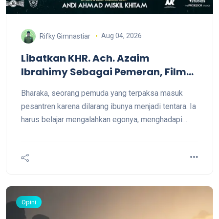
Aug 04, 2026
Rifky Gimnastiar
Libatkan KHR. Ach. Azaim
Ibrahimy Sebagai Pemeran, Film
SATRIA Siap Tayang di KCM Roxy
Bharaka, seorang pemuda yang terpaksa masuk
pesantren karena dilarang ibunya menjadi tentara. Ia
harus belajar mengalahkan egonya, menghadapi
kegagalan, dan menyelaraskan nilai kesantrian agar
bisa meraih restu ibu serta mewujudkan cita-citanya
menjadi prajurit TNI. "Tidak semua jalan menuju cita-
cita harus ditempuh dengan melawan. Terkadang,
jalan itu justru ditemukan lewat ketaatan."
Opini