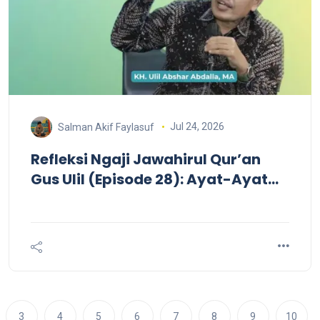
Jul 24, 2026
Salman Akif Faylasuf
Refleksi Ngaji Jawahirul Qur’an
Gus Ulil (Episode 28): Ayat-Ayat
Kosmis, Dialektika Evolusi, dan
Membaca Ulang Narasi Keimanan
3
4
5
6
7
8
9
10