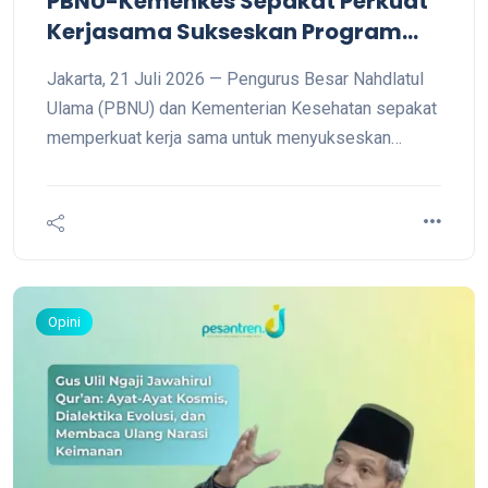
PBNU-Kemenkes Sepakat Perkuat
Kerjasama Sukseskan Program
Pemerintah Bidang Kesehatan
Jakarta, 21 Juli 2026 — Pengurus Besar Nahdlatul
Masyarakat
Ulama (PBNU) dan Kementerian Kesehatan sepakat
memperkuat kerja sama untuk menyukseskan
program prioritas pemerintah di bidang kesehatan
masyarakat, terutama Cek Kesehatan Gratis (CKG)
dan percepatan penuntasan tuberkulosis (TBC).
Kesepakatan itu dicapai dalam pertemuan Ketua
Umum PBNU KH Yahya Cholil Staquf dengan
Menteri Kesehatan Republik Indones
Opini