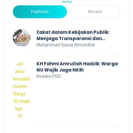
Featured
Recent
Zakat dalam Kebijakan Publik:
Menjaga Transparansi dan
Efisiensi untuk Kesejahteraan
Muhammad Syauqi Almuhdhar
Sosial
KH Fahmi Amrullah Hadzik: Warga
NU Wajib Jaga NKRI
Redaksi PSID