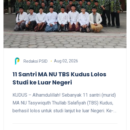
Aug 02, 2026
Redaksi PSID
11 Santri MA NU TBS Kudus Lolos
Studi ke Luar Negeri
KUDUS – Alhamdulillah! Sebanyak 11 santri (murid)
MA NU Tasywiquth Thullab Salafiyah (TBS) Kudus,
berhasil lolos untuk studi lanjut ke luar Negeri. Ke-
11 santri itu adalah Alfian Rifqi Maulana asal Kudus
yang diterima di Universitas Al Ahgaff Yaman; Fachri