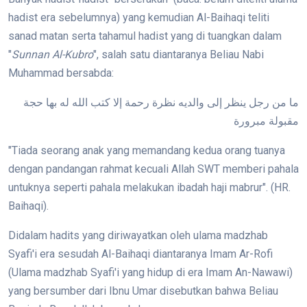
hadist era sebelumnya) yang kemudian Al-Baihaqi teliti
sanad matan serta tahamul hadist yang di tuangkan dalam
"
Sunnan Al-Kubro
", salah satu diantaranya Beliau Nabi
Muhammad bersabda:
ما من رجل ينظر إلى والديه نظرة رحمة إلا كتب الله له بها حجة
مقبولة مبرورة
"Tiada seorang anak yang memandang kedua orang tuanya
dengan pandangan rahmat kecuali Allah SWT memberi pahala
untuknya seperti pahala melakukan ibadah haji mabrur". (HR.
Baihaqi).
Didalam hadits yang diriwayatkan oleh ulama madzhab
Syafi'i era sesudah Al-Baihaqi diantaranya Imam Ar-Rofi
(Ulama madzhab Syafi'i yang hidup di era Imam An-Nawawi)
yang bersumber dari Ibnu Umar disebutkan bahwa Beliau