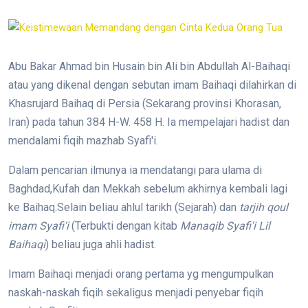
Abu Bakar Ahmad bin Husain bin Ali bin Abdullah Al-Baihaqi
atau yang dikenal dengan sebutan imam Baihaqi dilahirkan di
Khasrujard Baihaq di Persia (Sekarang provinsi Khorasan,
Iran) pada tahun 384 H-W. 458 H. Ia mempelajari hadist dan
mendalami fiqih mazhab Syafi'i.
Dalam pencarian ilmunya ia mendatangi para ulama di
Baghdad,Kufah dan Mekkah sebelum akhirnya kembali lagi
ke Baihaq.Selain beliau ahlul tarikh (Sejarah) dan
tarjih qoul
imam Syafi'i
(Terbukti dengan kitab
Manaqib Syafi'i Lil
Baihaqi
) beliau juga ahli hadist.
Imam Baihaqi menjadi orang pertama yg mengumpulkan
naskah-naskah fiqih sekaligus menjadi penyebar fiqih