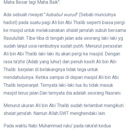
Maha Besar lagi Maha Baik".
Ada sebuah riwayat "
Asbabul wurud
" (Sebab munculnya
hadist) pada suatu pagi Ali bin Abi Thalib seperti biasa pergi
ke masjid untuk melaksanakan shalat jama'ah subuh bersama
Rasulullah. Tiba-tiba di tengah jalan ada seorang laki-laki yg
sudah lanjut usia rambutnya sudah putih. Menurut perasa'an
Ali bin Abi Thalib laki-laki itu akan pergi ke masjid. Dengan
rasa ta'zhir (Adab yang luhur) dan penuh kasih Ali bin Abi
Thalib berjalan di belakangnya tidak tega untuk
mendahuluinya. Ketika sampai di depan masjid Ali bin Abi
Thalib terperanjat. Ternyata laki-laki tua itu tidak masuk
masjid terus jalan.Dan ternyata dia adalah seorang Nasrani.
Menurut ukuran Ali bin Abi Thalib sudah terlambat mengikuti
shalat jama'ah. Namun Allah.SWT menghendaki lain.
Pada waktu Nabi Muhammad ruku' pada raka'at kedua