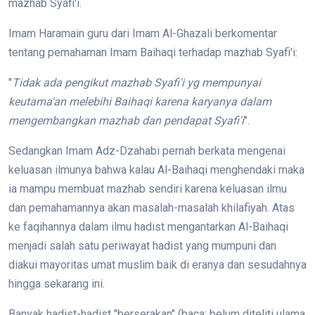
mazhab Syafi'i.
Imam Haramain guru dari Imam Al-Ghazali berkomentar
tentang pemahaman Imam Baihaqi terhadap mazhab Syafi'i:
"
Tidak ada pengikut mazhab Syafi'i yg mempunyai
keutama'an melebihi Baihaqi karena karyanya dalam
mengembangkan mazhab dan pendapat Syafi'i
".
Sedangkan Imam Adz-Dzahabi pernah berkata mengenai
keluasan ilmunya bahwa kalau Al-Baihaqi menghendaki maka
ia mampu membuat mazhab sendiri karena keluasan ilmu
dan pemahamannya akan masalah-masalah khilafiyah. Atas
ke faqihannya dalam ilmu hadist mengantarkan Al-Baihaqi
menjadi salah satu periwayat hadist yang mumpuni dan
diakui mayoritas umat muslim baik di eranya dan sesudahnya
hingga sekarang ini.
Banyak hadist-hadist "berserakan" (baca: belum diteliti ulama