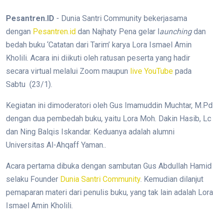
Pesantren.ID
- Dunia Santri Community bekerjasama
dengan
Pesantren.id
dan Najhaty Pena gelar l
aunching
dan
bedah buku ‘Catatan dari Tarim’ karya Lora Ismael Amin
Kholili. Acara ini diikuti oleh ratusan peserta yang hadir
secara virtual melalui Zoom maupun
live YouTube
pada
Sabtu (23/1).
Kegiatan ini dimoderatori oleh Gus Imamuddin Muchtar, M.Pd
dengan dua pembedah buku, yaitu Lora Moh. Dakin Hasib, Lc
dan Ning Balqis Iskandar. Keduanya adalah alumni
Universitas Al-Ahqaff Yaman..
Acara pertama dibuka dengan sambutan Gus Abdullah Hamid
selaku Founder
Dunia Santri Community
. Kemudian dilanjut
pemaparan materi dari penulis buku, yang tak lain adalah Lora
Ismael Amin Kholili.