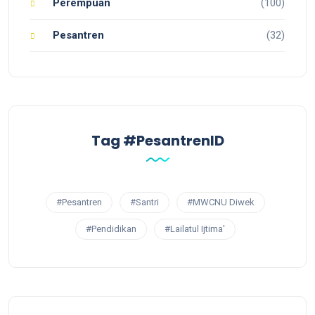
Perempuan
(100)
Pesantren
(32)
Tag #PesantrenID
#Pesantren
#Santri
#MWCNU Diwek
#Pendidikan
#Lailatul Ijtima'