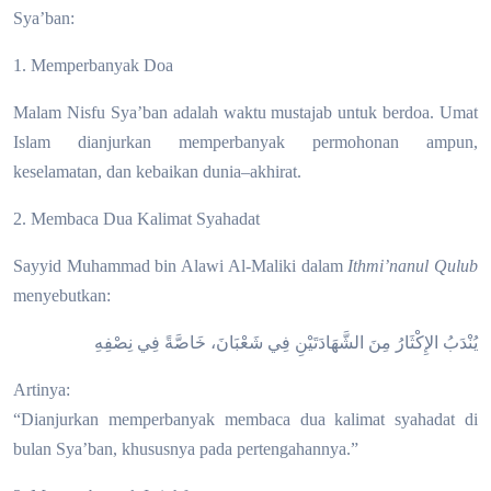
Sya’ban:
1. Memperbanyak Doa
Malam Nisfu Sya’ban adalah waktu mustajab untuk berdoa. Umat
Islam dianjurkan memperbanyak permohonan ampun,
keselamatan, dan kebaikan dunia–akhirat.
2. Membaca Dua Kalimat Syahadat
Sayyid Muhammad bin Alawi Al-Maliki dalam
Ithmi’nanul Qulub
menyebutkan:
يُنْدَبُ الإِكْثَارُ مِنَ الشَّهَادَتَيْنِ فِي شَعْبَانَ، خَاصَّةً فِي نِصْفِهِ
Artinya:
“Dianjurkan memperbanyak membaca dua kalimat syahadat di
bulan Sya’ban, khususnya pada pertengahannya.”