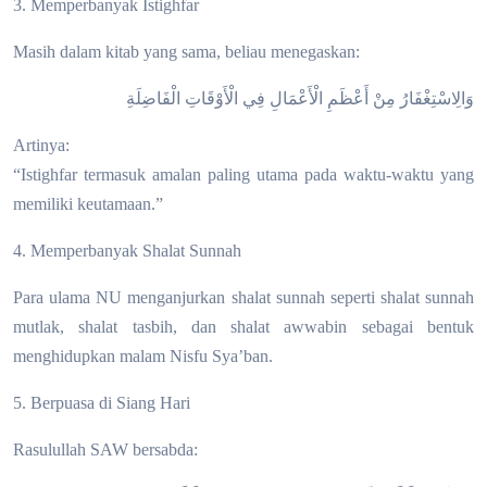
3. Memperbanyak Istighfar
Masih dalam kitab yang sama, beliau menegaskan:
وَالِاسْتِغْفَارُ مِنْ أَعْظَمِ الْأَعْمَالِ فِي الْأَوْقَاتِ الْفَاضِلَةِ
Artinya:
“Istighfar termasuk amalan paling utama pada waktu-waktu yang
memiliki keutamaan.”
4. Memperbanyak Shalat Sunnah
Para ulama NU menganjurkan shalat sunnah seperti shalat sunnah
mutlak, shalat tasbih, dan shalat awwabin sebagai bentuk
menghidupkan malam Nisfu Sya’ban.
5. Berpuasa di Siang Hari
Rasulullah SAW bersabda: