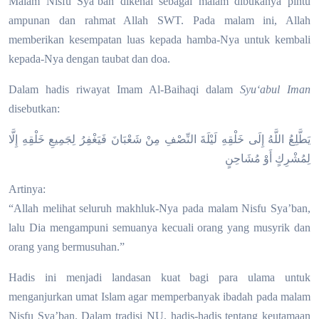
Malam Nisfu Sya’ban dikenal sebagai malam dibukanya pintu
ampunan dan rahmat Allah SWT. Pada malam ini, Allah
memberikan kesempatan luas kepada hamba-Nya untuk kembali
kepada-Nya dengan taubat dan doa.
Dalam hadis riwayat Imam Al-Baihaqi dalam
Syu‘abul Iman
disebutkan:
يَطَّلِعُ اللَّهُ إِلَى خَلْقِهِ لَيْلَةَ النِّصْفِ مِنْ شَعْبَانَ فَيَغْفِرُ لِجَمِيعِ خَلْقِهِ إِلَّا
لِمُشْرِكٍ أَوْ مُشَاحِنٍ
Artinya:
“Allah melihat seluruh makhluk-Nya pada malam Nisfu Sya’ban,
lalu Dia mengampuni semuanya kecuali orang yang musyrik dan
orang yang bermusuhan.”
Hadis ini menjadi landasan kuat bagi para ulama untuk
menganjurkan umat Islam agar memperbanyak ibadah pada malam
Nisfu Sya’ban. Dalam tradisi NU, hadis-hadis tentang keutamaan