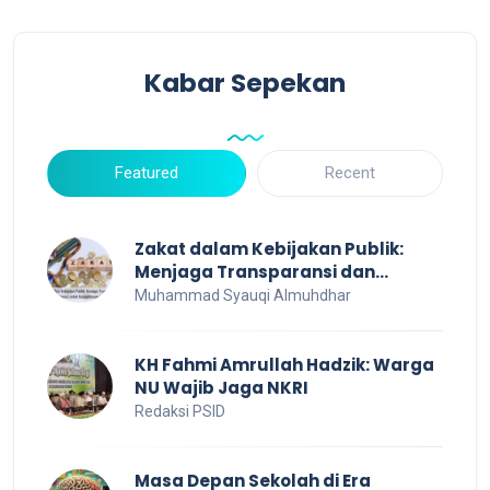
Kabar Sepekan
Featured
Recent
Zakat dalam Kebijakan Publik:
Menjaga Transparansi dan
Efisiensi untuk Kesejahteraan
Muhammad Syauqi Almuhdhar
Sosial
KH Fahmi Amrullah Hadzik: Warga
NU Wajib Jaga NKRI
Redaksi PSID
Masa Depan Sekolah di Era