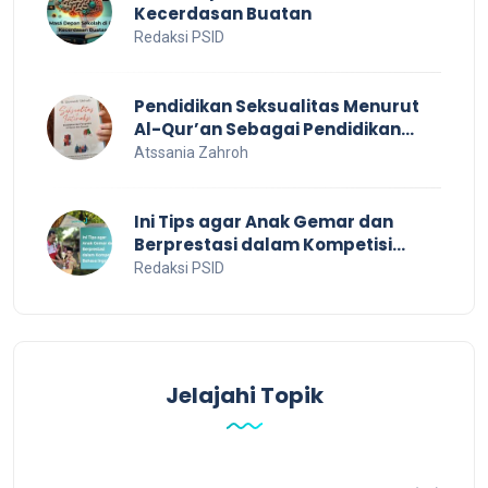
Kecerdasan Buatan
Redaksi PSID
Pendidikan Seksualitas Menurut
Al-Qur’an Sebagai Pendidikan
Dalam Keluarga
Atssania Zahroh
Ini Tips agar Anak Gemar dan
Berprestasi dalam Kompetisi
Bahasa Inggris
Redaksi PSID
Jelajahi Topik