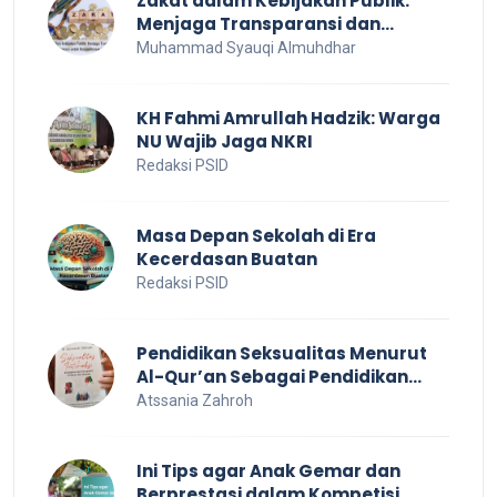
Zakat dalam Kebijakan Publik:
Menjaga Transparansi dan
Efisiensi untuk Kesejahteraan
Muhammad Syauqi Almuhdhar
Sosial
KH Fahmi Amrullah Hadzik: Warga
NU Wajib Jaga NKRI
Redaksi PSID
Masa Depan Sekolah di Era
Kecerdasan Buatan
Redaksi PSID
Pendidikan Seksualitas Menurut
Al-Qur’an Sebagai Pendidikan
Dalam Keluarga
Atssania Zahroh
Ini Tips agar Anak Gemar dan
Berprestasi dalam Kompetisi