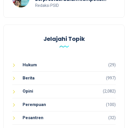
Bahasa Inggris
Redaksi PSID
Jelajahi Topik
Hukum
(29)
Berita
(997)
Opini
(2,082)
Perempuan
(100)
Pesantren
(32)