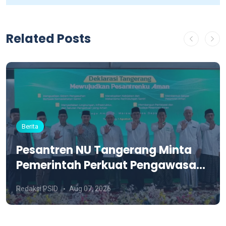
Related Posts
Berita
Pesantren NU Tangerang Minta
Pemerintah Perkuat Pengawasan
dan Siapkan Aturan PBG Khusus
Redaksi PSID
Aug 07, 2026
Pesantren