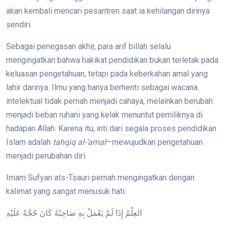
akan kembali mencari pesantren saat ia kehilangan dirinya
sendiri.
Sebagai penegasan akhir, para arif billah selalu
mengingatkan bahwa hakikat pendidikan bukan terletak pada
keluasan pengetahuan, tetapi pada keberkahan amal yang
lahir darinya. Ilmu yang hanya berhenti sebagai wacana
intelektual tidak pernah menjadi cahaya, melainkan berubah
menjadi beban ruhani yang kelak menuntut pemiliknya di
hadapan Allah. Karena itu, inti dari segala proses pendidikan
Islam adalah
tahqiq al-‘amal
—mewujudkan pengetahuan
menjadi perubahan diri.
Imam Sufyan ats-Tsauri pernah mengingatkan dengan
kalimat yang sangat menusuk hati:
العِلْمُ إِذَا لَمْ يَعْمَلْ بِهِ صَاحِبُهُ كَانَ حُجَّةً عَلَيْهِ