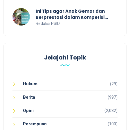
Ini Tips agar Anak Gemar dan
Berprestasi dalam Kompetisi
Bahasa Inggris
Redaksi PSID
Jelajahi Topik
Hukum
(29)
Berita
(997)
Opini
(2,082)
Perempuan
(100)