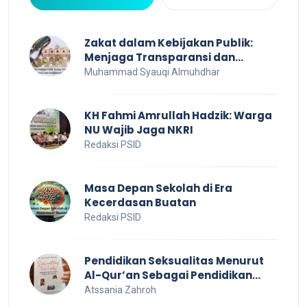
Zakat dalam Kebijakan Publik:
Menjaga Transparansi dan
Efisiensi untuk Kesejahteraan
Muhammad Syauqi Almuhdhar
Sosial
KH Fahmi Amrullah Hadzik: Warga
NU Wajib Jaga NKRI
Redaksi PSID
Masa Depan Sekolah di Era
Kecerdasan Buatan
Redaksi PSID
Pendidikan Seksualitas Menurut
Al-Qur’an Sebagai Pendidikan
Dalam Keluarga
Atssania Zahroh