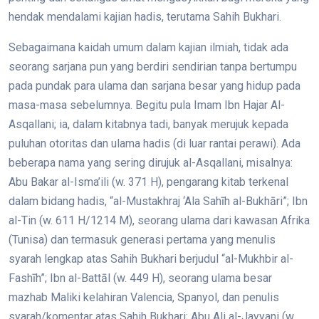
hendak mendalami kajian hadis, terutama Sahih Bukhari.
Sebagaimana kaidah umum dalam kajian ilmiah, tidak ada
seorang sarjana pun yang berdiri sendirian tanpa bertumpu
pada pundak para ulama dan sarjana besar yang hidup pada
masa-masa sebelumnya. Begitu pula Imam Ibn Hajar Al-
Asqallani; ia, dalam kitabnya tadi, banyak merujuk kepada
puluhan otoritas dan ulama hadis (di luar rantai perawi). Ada
beberapa nama yang sering dirujuk al-Asqallani, misalnya:
Abu Bakar al-Isma’ili (w. 371 H), pengarang kitab terkenal
dalam bidang hadis, “al-Mustakhraj ‘Ala Sahīh al-Bukhāri”; Ibn
al-Tin (w. 611 H/1214 M), seorang ulama dari kawasan Afrika
(Tunisa) dan termasuk generasi pertama yang menulis
syarah lengkap atas Sahih Bukhari berjudul “al-Mukhbir al-
Fashīh”; Ibn al-Battāl (w. 449 H), seorang ulama besar
mazhab Maliki kelahiran Valencia, Spanyol, dan penulis
syarah/komentar atas Sahih Bukhari; Abu Ali al-Jayyani (w.