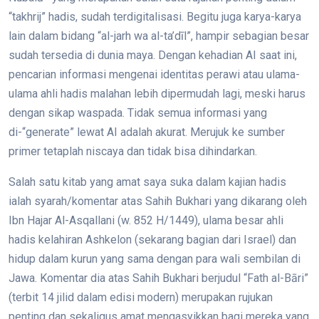
“takhrij” hadis, sudah terdigitalisasi. Begitu juga karya-karya
lain dalam bidang “al-jarh wa al-ta’dīl”, hampir sebagian besar
sudah tersedia di dunia maya. Dengan kehadian AI saat ini,
pencarian informasi mengenai identitas perawi atau ulama-
ulama ahli hadis malahan lebih dipermudah lagi, meski harus
dengan sikap waspada. Tidak semua informasi yang
di-“generate” lewat AI adalah akurat. Merujuk ke sumber
primer tetaplah niscaya dan tidak bisa dihindarkan.
Salah satu kitab yang amat saya suka dalam kajian hadis
ialah syarah/komentar atas Sahih Bukhari yang dikarang oleh
Ibn Hajar Al-Asqallani (w. 852 H/1449), ulama besar ahli
hadis kelahiran Ashkelon (sekarang bagian dari Israel) dan
hidup dalam kurun yang sama dengan para wali sembilan di
Jawa. Komentar dia atas Sahih Bukhari berjudul “Fath al-Bāri”
(terbit 14 jilid dalam edisi modern) merupakan rujukan
penting dan sekaligus amat mengasyikkan bagi mereka yang