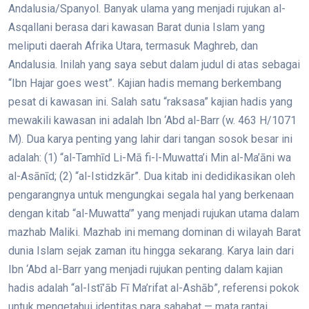
Andalusia/Spanyol. Banyak ulama yang menjadi rujukan al-
Asqallani berasa dari kawasan Barat dunia Islam yang
meliputi daerah Afrika Utara, termasuk Maghreb, dan
Andalusia. Inilah yang saya sebut dalam judul di atas sebagai
“Ibn Hajar goes west”. Kajian hadis memang berkembang
pesat di kawasan ini. Salah satu “raksasa” kajian hadis yang
mewakili kawasan ini adalah Ibn ‘Abd al-Barr (w. 463 H/1071
M). Dua karya penting yang lahir dari tangan sosok besar ini
adalah: (1) “al-Tamhīd Li-Mā fi-l-Muwatta’i Min al-Ma’āni wa
al-Asānīd; (2) “al-Istidzkār”. Dua kitab ini dedidikasikan oleh
pengarangnya untuk mengungkai segala hal yang berkenaan
dengan kitab “al-Muwatta’” yang menjadi rujukan utama dalam
mazhab Maliki. Mazhab ini memang dominan di wilayah Barat
dunia Islam sejak zaman itu hingga sekarang. Karya lain dari
Ibn ‘Abd al-Barr yang menjadi rujukan penting dalam kajian
hadis adalah “al-Istī’āb Fī Ma’rifat al-Ashāb”, referensi pokok
untuk mengetahui identitas para sahabat — mata rantai