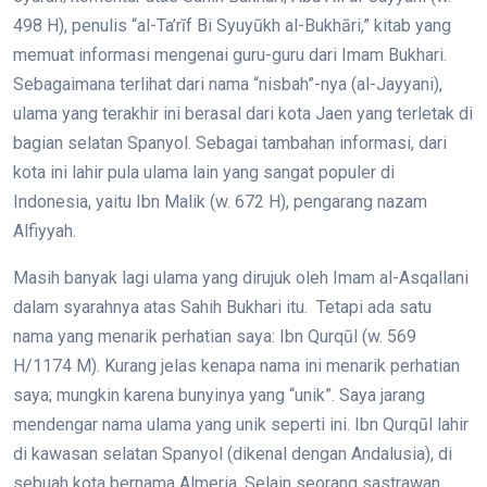
498 H), penulis “al-Ta’rīf Bi Syuyūkh al-Bukhāri,” kitab yang
memuat informasi mengenai guru-guru dari Imam Bukhari.
Sebagaimana terlihat dari nama “nisbah”-nya (al-Jayyani),
ulama yang terakhir ini berasal dari kota Jaen yang terletak di
bagian selatan Spanyol. Sebagai tambahan informasi, dari
kota ini lahir pula ulama lain yang sangat populer di
Indonesia, yaitu Ibn Malik (w. 672 H), pengarang nazam
Alfiyyah.
Masih banyak lagi ulama yang dirujuk oleh Imam al-Asqallani
dalam syarahnya atas Sahih Bukhari itu. Tetapi ada satu
nama yang menarik perhatian saya: Ibn Qurqūl (w. 569
H/1174 M). Kurang jelas kenapa nama ini menarik perhatian
saya; mungkin karena bunyinya yang “unik”. Saya jarang
mendengar nama ulama yang unik seperti ini. Ibn Qurqūl lahir
di kawasan selatan Spanyol (dikenal dengan Andalusia), di
sebuah kota bernama Almeria. Selain seorang sastrawan