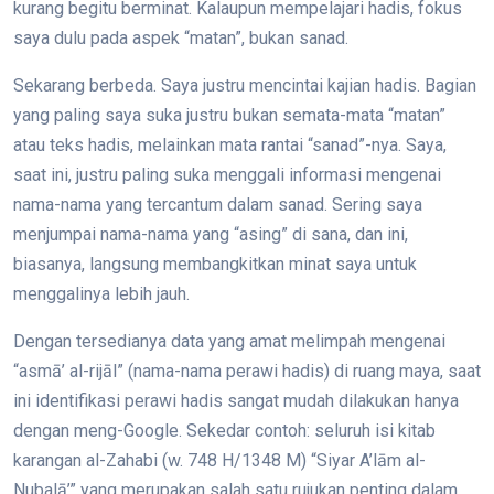
kurang begitu berminat. Kalaupun mempelajari hadis, fokus
saya dulu pada aspek “matan”, bukan sanad.
Sekarang berbeda. Saya justru mencintai kajian hadis. Bagian
yang paling saya suka justru bukan semata-mata “matan”
atau teks hadis, melainkan mata rantai “sanad”-nya. Saya,
saat ini, justru paling suka menggali informasi mengenai
nama-nama yang tercantum dalam sanad. Sering saya
menjumpai nama-nama yang “asing” di sana, dan ini,
biasanya, langsung membangkitkan minat saya untuk
menggalinya lebih jauh.
Dengan tersedianya data yang amat melimpah mengenai
“asmā’ al-rijāl” (nama-nama perawi hadis) di ruang maya, saat
ini identifikasi perawi hadis sangat mudah dilakukan hanya
dengan meng-Google. Sekedar contoh: seluruh isi kitab
karangan al-Zahabi (w. 748 H/1348 M) “Siyar A’lām al-
Nubalā’” yang merupakan salah satu rujukan penting dalam