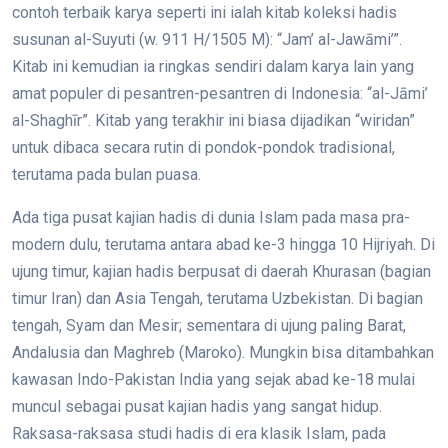
contoh terbaik karya seperti ini ialah kitab koleksi hadis
susunan al-Suyuti (w. 911 H/1505 M): “Jam’ al-Jawāmi’”.
Kitab ini kemudian ia ringkas sendiri dalam karya lain yang
amat populer di pesantren-pesantren di Indonesia: “al-Jāmi’
al-Shaghīr”. Kitab yang terakhir ini biasa dijadikan “wiridan”
untuk dibaca secara rutin di pondok-pondok tradisional,
terutama pada bulan puasa.
Ada tiga pusat kajian hadis di dunia Islam pada masa pra-
modern dulu, terutama antara abad ke-3 hingga 10 Hijriyah. Di
ujung timur, kajian hadis berpusat di daerah Khurasan (bagian
timur Iran) dan Asia Tengah, terutama Uzbekistan. Di bagian
tengah, Syam dan Mesir; sementara di ujung paling Barat,
Andalusia dan Maghreb (Maroko). Mungkin bisa ditambahkan
kawasan Indo-Pakistan India yang sejak abad ke-18 mulai
muncul sebagai pusat kajian hadis yang sangat hidup.
Raksasa-raksasa studi hadis di era klasik Islam, pada