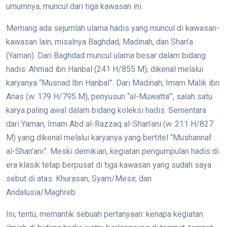
umumnya, muncul dari tiga kawasan ini.
Memang ada sejumlah ulama hadis yang muncul di kawasan-
kawasan lain, misalnya Baghdad, Madinah, dan Shan’a
(Yaman). Dari Baghdad muncul ulama besar dalam bidang
hadis: Ahmad ibn Hanbal (241 H/855 M); dikenal melalui
karyanya “Musnad Ibn Hanbal”. Dari Madinah, Imam Malik ibn
Anas (w. 179 H/795 M), penyusun “al-Muwatta’”, salah satu
karya paling awal dalam bidang koleksi hadis. Sementara
dari Yaman, Imam Abd al-Razzaq al-Shan’ani (w. 211 H/827
M) yang dikenal melalui karyanya yang bertitel “Mushannaf
al-Shan’ani”. Meski demikian, kegiatan pengumpulan hadis di
era klasik tetap berpusat di tiga kawasan yang sudah saya
sebut di atas: Khurasan, Syam/Mesir, dan
Andalusia/Maghreb.
Ini, tentu, memantik sebuah pertanyaan: kenapa kegiatan