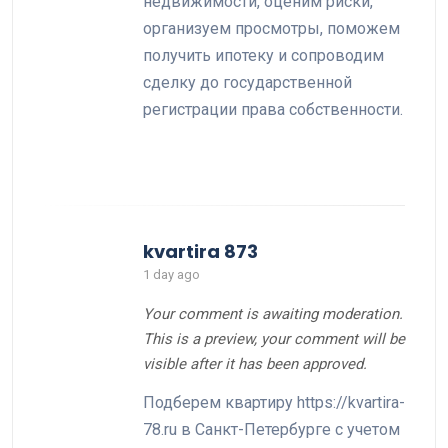
недвижимости, оценим риски,
организуем просмотры, поможем
получить ипотеку и сопроводим
сделку до государственной
регистрации права собственности.
kvartira 873
1 day ago
Your comment is awaiting moderation.
This is a preview, your comment will be
visible after it has been approved.
Подберем квартиру https://kvartira-
78.ru в Санкт-Петербурге с учетом