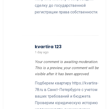
сделку до государственной
регистрации права собственности.
kvartira 123
1 day ago
Your comment is awaiting moderation.
This is a preview, your comment will be
visible after it has been approved.
Подберем квартиру https://kvartira-
78.ru в Санкт-Петербурге с учетом
ваших требований и бюджета.
Проверим юридическую историю