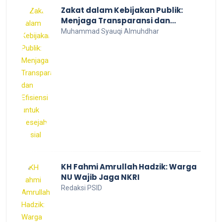
Zakat dalam Kebijakan Publik:
Menjaga Transparansi dan
Efisiensi untuk Kesejahteraan
Muhammad Syauqi Almuhdhar
Sosial
KH Fahmi Amrullah Hadzik: Warga
NU Wajib Jaga NKRI
Redaksi PSID