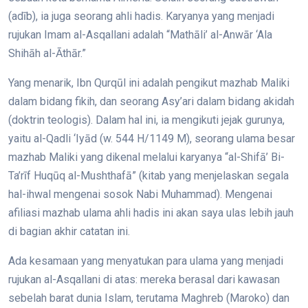
(adīb), ia juga seorang ahli hadis. Karyanya yang menjadi
rujukan Imam al-Asqallani adalah “Mathāli’ al-Anwār ‘Ala
Shihāh al-Āthār.”
Yang menarik, Ibn Qurqūl ini adalah pengikut mazhab Maliki
dalam bidang fikih, dan seorang Asy’ari dalam bidang akidah
(doktrin teologis). Dalam hal ini, ia mengikuti jejak gurunya,
yaitu al-Qadli ‘Iyād (w. 544 H/1149 M), seorang ulama besar
mazhab Maliki yang dikenal melalui karyanya “al-Shifā’ Bi-
Ta’rīf Huqūq al-Mushthafā” (kitab yang menjelaskan segala
hal-ihwal mengenai sosok Nabi Muhammad). Mengenai
afiliasi mazhab ulama ahli hadis ini akan saya ulas lebih jauh
di bagian akhir catatan ini.
Ada kesamaan yang menyatukan para ulama yang menjadi
rujukan al-Asqallani di atas: mereka berasal dari kawasan
sebelah barat dunia Islam, terutama Maghreb (Maroko) dan