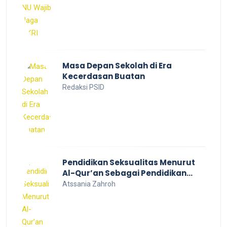
Masa Depan Sekolah di Era
Kecerdasan Buatan
Redaksi PSID
Pendidikan Seksualitas Menurut
Al-Qur’an Sebagai Pendidikan
Dalam Keluarga
Atssania Zahroh