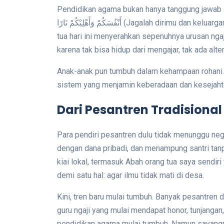
Pendidikan agama bukan hanya tanggung jawab guru
أَنْفُسَكُمْ وَأَهْلِيْكُمْ نَارًا (Jagalah dirimu dan keluargamu dari api neraka - QS. At-Tahrim: 6). Tapi ironisnya, orang
tua hari ini menyerahkan sepenuhnya urusan ngaji
karena tak bisa hidup dari mengajar, tak ada altern
Anak-anak pun tumbuh dalam kehampaan rohani. In
sistem yang menjamin keberadaan dan kesejaht
Dari Pesantren Tradisiona
Para pendiri pesantren dulu tidak menunggu n
dengan dana pribadi, dan menampung santri tanp
kiai lokal, termasuk Abah orang tua saya sendir
demi satu hal: agar ilmu tidak mati di desa.
Kini, tren baru mulai tumbuh. Banyak pesantren 
guru ngaji yang mulai mendapat honor, tunjangan
pendidikan agama mulai tumbuh. Namun sayangnya