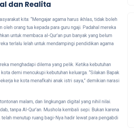
al dan Realita
syarakat kita: “Mengajar agama harus ikhlas, tidak boleh
an oleh orang tua kepada para guru ngaji. Padahal mereka
Bahkan untuk membaca al-Qur’an pun banyak yang belum
mereka terlalu lelah untuk mendampingi pendidikan agama
mereka menghadapi dilema yang pelik. Ketika kebutuhan
 kota demi mencukupi kebutuhan keluarga. “Silakan Bapak
bekerja ke kota menafkahi anak istri saya,” demikian narasi
ntonan malam, dan lingkungan digital yang nihil nilai.
adab, tanpa Al-Qur’an. Mushola kembali sepi. Bukan karena
ia telah menutup ruang bagi-Nya hadir lewat para pengabdi