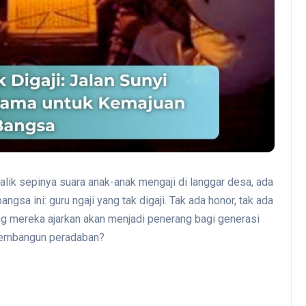
alik sepinya suara anak-anak mengaji di langgar desa, ada
ngsa ini: guru ngaji yang tak digaji. Tak ada honor, tak ada
ng mereka ajarkan akan menjadi penerang bagi generasi
 membangun peradaban?