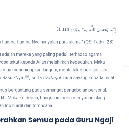
إِنَّمَا يَخْشَى اللَّهَ مِنْ عِبَادِهِ الْعُلَمَاءُ
a hamba-hamba Nya hanyalah para ulama.” (QS. Fathir: 28)
 adalah mereka yang paling peduli terhadap agama.
asa takut kepada Allah melahirkan kepedulian. Maka
tap mau menghidupkan langgar, meski tak diberi apa-apa.
Karena di hati mereka ada cinta kepada Allah dan Rasul-Nya ﷺ, serta
syafaqoh
rasa sayang kepada umat.
 terus bergantung pada semangat pengabdian personal.
ih. Maka ke depan, bangsa ini perlu menyusun ulang
n lebih adil dan terencana.
erahkan Semua pada Guru Ngaji