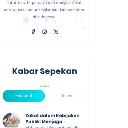
informasi terpercaya dan menjadi kiblat
informasi seputar keislaman dan pesantren
di Indonesia.
Kabar Sepekan
Featured
Recent
Zakat dalam Kebijakan
Publik: Menjaga
Transparansi dan Efisiensi
Muhammad Syauqi Almuhdhar