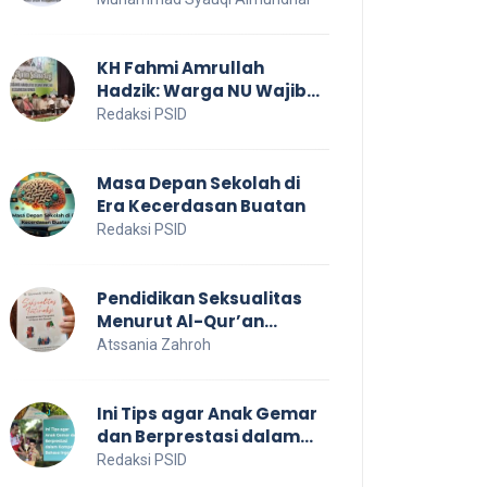
untuk Kesejahteraan
Sosial
KH Fahmi Amrullah
Hadzik: Warga NU Wajib
Jaga NKRI
Redaksi PSID
Masa Depan Sekolah di
Era Kecerdasan Buatan
Redaksi PSID
Pendidikan Seksualitas
Menurut Al-Qur’an
Sebagai Pendidikan
Atssania Zahroh
Dalam Keluarga
Ini Tips agar Anak Gemar
dan Berprestasi dalam
Kompetisi Bahasa Inggris
Redaksi PSID