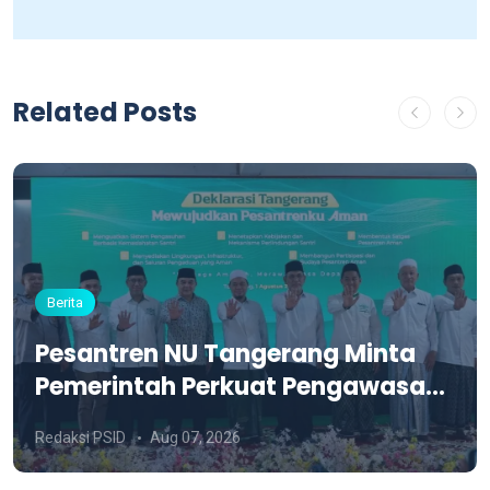
Related Posts
Berita
Pesantren NU Tangerang Minta
Pemerintah Perkuat Pengawasan
dan Siapkan Aturan PBG Khusus
Redaksi PSID
Aug 07, 2026
Pesantren