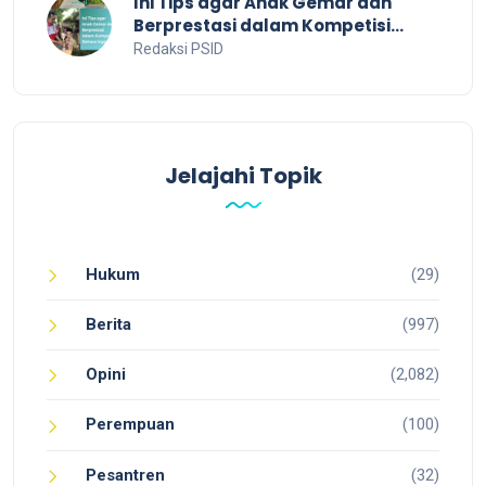
Ini Tips agar Anak Gemar dan
Berprestasi dalam Kompetisi
Bahasa Inggris
Redaksi PSID
Jelajahi Topik
Hukum
(29)
Berita
(997)
Opini
(2,082)
Perempuan
(100)
Pesantren
(32)