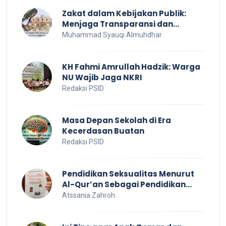
Zakat dalam Kebijakan Publik:
Menjaga Transparansi dan
Efisiensi untuk Kesejahteraan
Muhammad Syauqi Almuhdhar
Sosial
KH Fahmi Amrullah Hadzik: Warga
NU Wajib Jaga NKRI
Redaksi PSID
Masa Depan Sekolah di Era
Kecerdasan Buatan
Redaksi PSID
Pendidikan Seksualitas Menurut
Al-Qur’an Sebagai Pendidikan
Dalam Keluarga
Atssania Zahroh