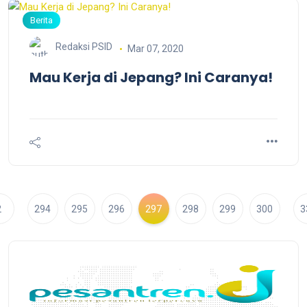
Berita
Redaksi PSID
Mar 07, 2020
Mau Kerja di Jepang? Ini Caranya!
2
294
295
296
297
298
299
300
3