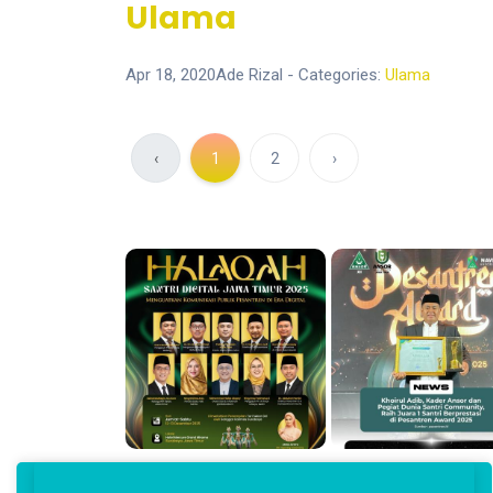
Ulama
Apr 18, 2020
Ade Rizal
- Categories:
Ulama
‹
1
2
›