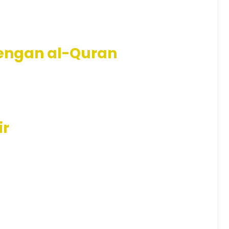
engan al-Quran
ir