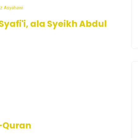
yafi'i, ala Syeikh Abdul
l-Quran