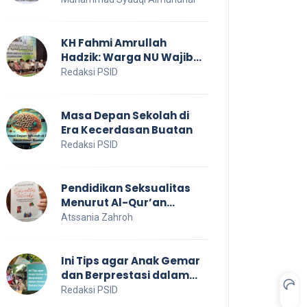
untuk Kesejahteraan
Sosial
KH Fahmi Amrullah
Hadzik: Warga NU Wajib
Jaga NKRI
Redaksi PSID
Masa Depan Sekolah di
Era Kecerdasan Buatan
Redaksi PSID
Pendidikan Seksualitas
Menurut Al-Qur’an
Sebagai Pendidikan
Atssania Zahroh
Dalam Keluarga
Ini Tips agar Anak Gemar
dan Berprestasi dalam
Kompetisi Bahasa Inggris
Redaksi PSID