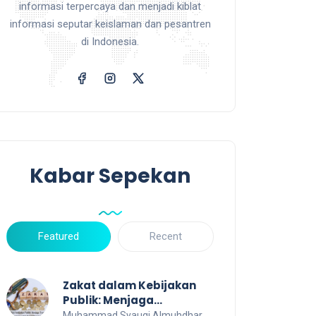
informasi terpercaya dan menjadi kiblat
informasi seputar keislaman dan pesantren
di Indonesia.
Kabar Sepekan
Featured
Recent
Zakat dalam Kebijakan
Publik: Menjaga
Transparansi dan Efisiensi
Muhammad Syauqi Almuhdhar