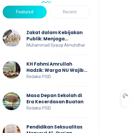
Featured
Recent
Zakat dalam Kebijakan
Publik: Menjaga
Transparansi dan Efisiensi
Muhammad Syauqi Almuhdhar
untuk Kesejahteraan
Sosial
KH Fahmi Amrullah
Hadzik: Warga NU Wajib
Jaga NKRI
Redaksi PSID
Masa Depan Sekolah di
Era Kecerdasan Buatan
Redaksi PSID
Pendidikan Seksualitas