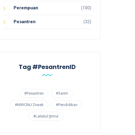
Perempuan
(100)
Pesantren
(32)
Tag #PesantrenID
#Pesantren
#Santri
#MWCNU Diwek
#Pendidikan
#Lailatul Ijtima'