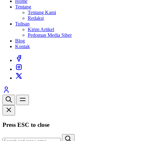
Home
Tentang
Tentang Kami
Redaksi
Tulisan
Kirim Artikel
Pedoman Media Siber
Blog
Kontak
Press ESC to close