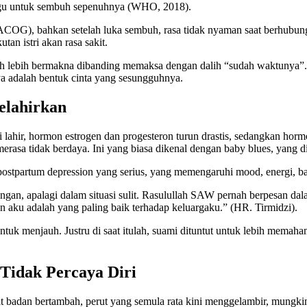
nggu untuk sembuh sepenuhnya (WHO, 2018).
COG), bahkan setelah luka sembuh, rasa tidak nyaman saat berhubungan
an istri akan rasa sakit.
uh lebih bermakna dibanding memaksa dengan dalih “sudah waktunya”.
 adalah bentuk cinta yang sesungguhnya.
elahirkan
 lahir, hormon estrogen dan progesteron turun drastis, sedangkan hor
erasa tidak berdaya. Ini yang biasa dikenal dengan baby blues, yang d
postpartum depression yang serius, yang memengaruhi mood, energi, b
gan, apalagi dalam situasi sulit. Rasulullah SAW pernah berpesan da
an aku adalah yang paling baik terhadap keluargaku.” (HR. Tirmidzi).
untuk menjauh. Justru di saat itulah, suami dituntut untuk lebih memah
 Tidak Percaya Diri
 badan bertambah, perut yang semula rata kini menggelambir, mungkin