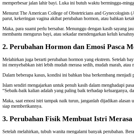
memperbesar jalan lahir bayi. Luka ini butuh waktu berminggu-mi
Menurut The American College of Obstetricians and Gynecologists (A
parut, kekeringan vagina akibat perubahan hormon, atau bahkan ketakut
Maka, para suami perlu bersabar. Menunggu dengan kasih sayang ja
membantu mengurus bayi, atau sekadar mendengarkan keluh kesahnya
2. Perubahan Hormon dan Emosi Pasca M
Melahirkan juga berarti perubahan hormon yang ekstrem. Setelah bayi
ini menyebabkan istri lebih mudah merasa sedih, mudah marah, atau m
Dalam beberapa kasus, kondisi ini bahkan bisa berkembang menjadi 
Islam sendiri mengajarkan untuk penuh kasih dalam menghadapi pasan
“Sebaik-baik kalian adalah yang paling baik terhadap keluarganya, d
Maka, saat emosi istri tampak naik turun, janganlah dijadikan alasan 
siap memberikannya.
3. Perubahan Fisik Membuat Istri Merasa
Setelah melahirkan, tubuh wanita mengalami banyak perubahan. Berat