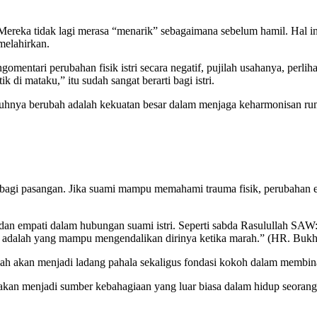
Mereka tidak lagi merasa “menarik” sebagaimana sebelum hamil. Hal ini
melahirkan.
ngomentari perubahan fisik istri secara negatif, pujilah usahanya, perl
di mataku,” itu sudah sangat berarti bagi istri.
ubuhnya berubah adalah kekuatan besar dalam menjaga keharmonisan ru
bagi pasangan. Jika suami mampu memahami trauma fisik, perubahan emo
dan empati dalam hubungan suami istri. Seperti sabda Rasulullah SAW
t adalah yang mampu mengendalikan dirinya ketika marah.” (HR. Bukh
lah akan menjadi ladang pahala sekaligus fondasi kokoh dalam membin
i, akan menjadi sumber kebahagiaan yang luar biasa dalam hidup seorang