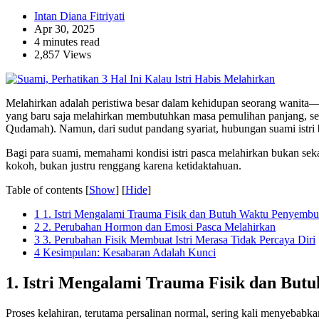
Intan Diana Fitriyati
Apr 30, 2025
4 minutes read
2,857 Views
Melahirkan adalah peristiwa besar dalam kehidupan seorang wanita—b
yang baru saja melahirkan membutuhkan masa pemulihan panjang, serin
Qudamah). Namun, dari sudut pandang syariat, hubungan suami istri b
Bagi para suami, memahami kondisi istri pasca melahirkan bukan sek
kokoh, bukan justru renggang karena ketidaktahuan.
Table of contents
[
Show
]
[
Hide
]
1
1. Istri Mengalami Trauma Fisik dan Butuh Waktu Penyemb
2
2. Perubahan Hormon dan Emosi Pasca Melahirkan
3
3. Perubahan Fisik Membuat Istri Merasa Tidak Percaya Diri
4
Kesimpulan: Kesabaran Adalah Kunci
1. Istri Mengalami Trauma Fisik dan Bu
Proses kelahiran, terutama persalinan normal, sering kali menyebabk