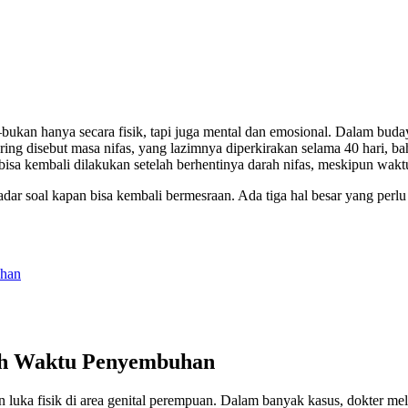
ukan hanya secara fisik, tapi juga mental dan emosional. Dalam buday
g disebut masa nifas, yang lazimnya diperkirakan selama 40 hari, bah
isa kembali dilakukan setelah berhentinya darah nifas, meskipun wakt
adar soal kapan bisa kembali bermesraan. Ada tiga hal besar yang perl
uhan
tuh Waktu Penyembuhan
an luka fisik di area genital perempuan. Dalam banyak kasus, dokter m