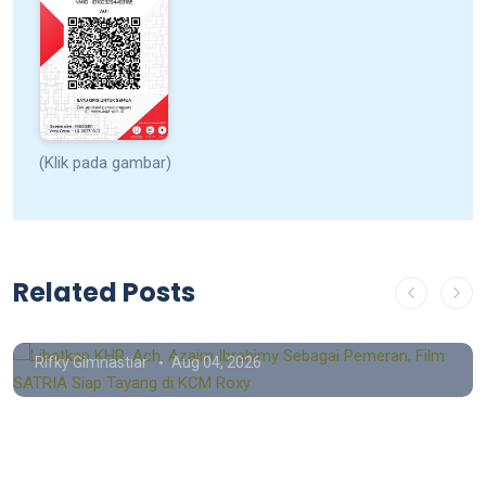
(Klik pada gambar)
Berita
Libatkan KHR. Ach. Azaim
Related Posts
Ibrahimy Sebagai Pemeran, Film
SATRIA Siap Tayang di KCM Roxy
Rifky Gimnastiar
Aug 04, 2026