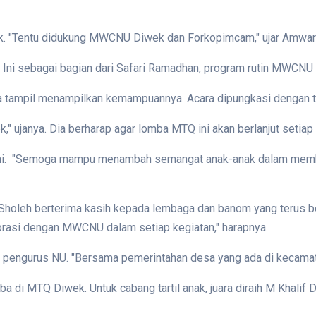
k. "Tentu didukung MWCNU Diwek dan Forkopimcam," ujar Amwar Kh
. Ini sebagai bagian dari Safari Ramadhan, program rutin MWCNU
 juga tampil menampilkan kemampuannya. Acara dipungkasi dengan t
" ujanya. Dia berharap agar lomba MTQ ini akan berlanjut setiap
ni. "Semoga mampu menambah semangat anak-anak dalam membac
leh berterima kasih kepada lembaga dan banom yang terus ber
rasi dengan MWCNU dalam setiap kegiatan," harapnya.
an pengurus NU. "Bersama pemerintahan desa yang ada di kecama
a di MTQ Diwek. Untuk cabang tartil anak, juara diraih M Khalif 