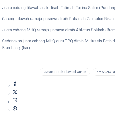
Juara cabang tilawah anak diraih Fatimah Fajrina Salim (Pundon
Cabang tilawah remaja juaranya diraih Rofianida Zaimatun Nisa
Juara cabang MHQ remaja juaranya diraih Afifatus Solihah (Bram
Sedangkan juara cabang MHQ guru TPQ diraih M Husein Fatih da
Brambang. (har)
#Musabaqah Tilawatil Qur'an
#MWCNU Di