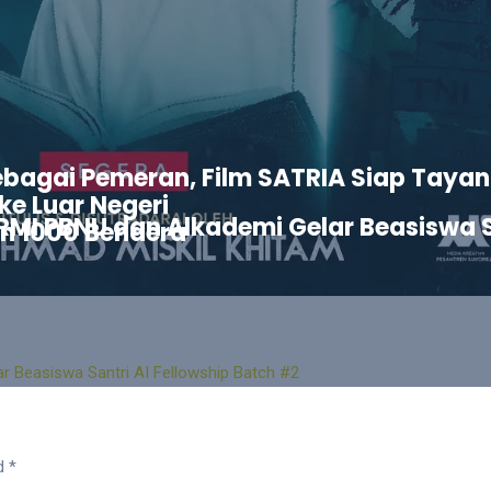
ebagai Pemeran, Film SATRIA Siap Taya
ke Luar Negeri
 RMI PBNU dan Alkademi Gelar Beasiswa S
n 1000 Bendera
d *