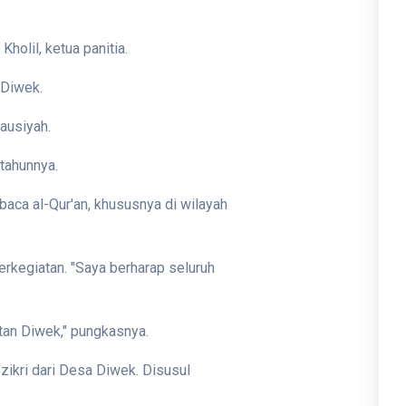
olil, ketua panitia.
 Diwek.
ausiyah.
 tahunnya.
a al-Qur'an, khususnya di wilayah
kegiatan. "Saya berharap seluruh
tan Diwek," pungkasnya.
Dzikri dari Desa Diwek. Disusul