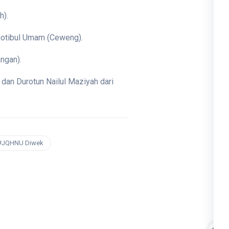
h).
Khotibul Umam (Ceweng).
angan).
dan Durotun Nailul Maziyah dari
#JQHNU Diwek