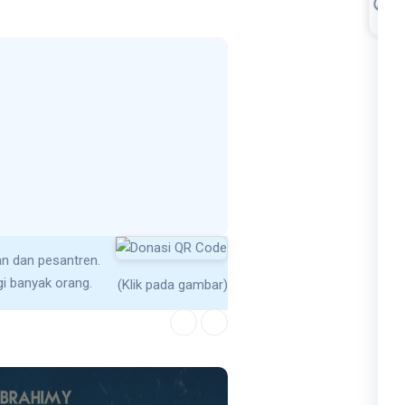
man dan pesantren.
gi banyak orang.
(Klik pada gambar)