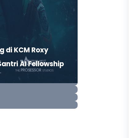
ng di KCM Roxy
antri AI Fellowship