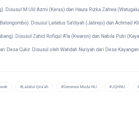
g). Disusul M Ulil Azmi (Keras) dan Haura Rizka Zahwa (Watugalu
 (Balongombo). Disusul Lailatus Sa'diyah (Jatirejo) dan Achmad 
bang). Disusul Zahid Rofiqul A'la (Kwaron) dan Nabila Putri (Kay
ri Desa Cukir. Disusul oleh Wahdah Nuriyah dari Desa Kayangan 
wek
#Lailatul Qira'ah
#Generasi Muda NU
#JQHNU