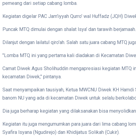
pemeang dari setiap cabang lomba.
Kegiatan digelar PAC Jam'iyyah Qurro' wal Huffadz (JQH) Diwe
Puncak MTQ dimulai dengan shalat lsya' dan tarawih berjamaah
Dilanjut dengan lailatul qiro'ah. Salah satu juara cabang MTQ
"Lomba MTQ ini yang pertama kali diadakan di Kecamatan Diwek,
Camat Diwek Agus Sholihuddin mengapresiasi kegiatan MTQ i
kecamatan Diwek," pintanya.
Saat menyampaikan tausiyah, Ketua MWCNU Diwek KH Hamdi Sho
banom NU yang ada di kecamatan Diwek untuk selalu berkolabo
Dia juga berharap kegiatan yang dilaksanakan bisa menyolidk
Kegiatan itu juga mengumumkan para juara dari lima cabang lomb
Syafira lsyana (Ngudirejo) dan Khidijatus Solikah (Cukir).