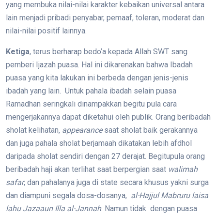
yang membuka nilai-nilai karakter kebaikan universal antara
lain menjadi pribadi penyabar, pemaaf, toleran, moderat dan
nilai-nilai positif lainnya.
Ketiga
, terus berharap bedo’a kepada Allah SWT sang
pemberi Ijazah puasa. Hal ini dikarenakan bahwa Ibadah
puasa yang kita lakukan ini berbeda dengan jenis-jenis
ibadah yang lain. Untuk pahala ibadah selain puasa
Ramadhan seringkali dinampakkan begitu pula cara
mengerjakannya dapat diketahui oleh publik. Orang beribadah
sholat kelihatan,
appearance
saat sholat baik gerakannya
dan juga pahala sholat berjamaah dikatakan lebih afdhol
daripada sholat sendiri dengan 27 derajat. Begitupula orang
beribadah haji akan terlihat saat berpergian saat
walimah
safar
, dan pahalanya juga di state secara khusus yakni surga
dan diampuni segala dosa-dosanya,
al-Hajjul Mabruru laisa
lahu Jazaaun Illa al-Jannah
. Namun tidak dengan puasa