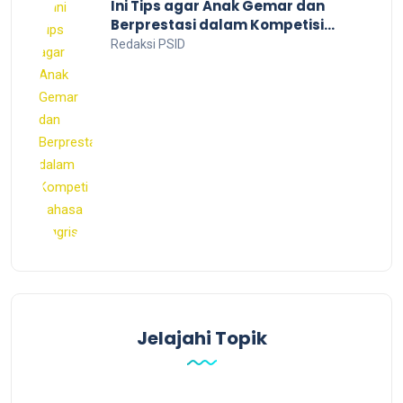
Ini Tips agar Anak Gemar dan
Berprestasi dalam Kompetisi
Bahasa Inggris
Redaksi PSID
Jelajahi Topik