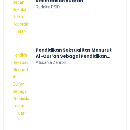
Kecerdasan Buatan
Redaksi PSID
Pendidikan Seksualitas Menurut
Al-Qur’an Sebagai Pendidikan
Dalam Keluarga
Atssania Zahroh