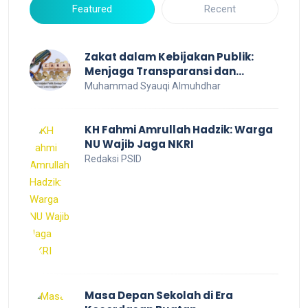
Featured
Recent
Zakat dalam Kebijakan Publik:
Menjaga Transparansi dan
Efisiensi untuk Kesejahteraan
Muhammad Syauqi Almuhdhar
Sosial
KH Fahmi Amrullah Hadzik: Warga
NU Wajib Jaga NKRI
Redaksi PSID
Masa Depan Sekolah di Era