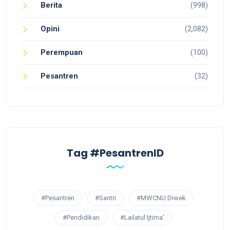
Berita
(998)
Opini
(2,082)
Perempuan
(100)
Pesantren
(32)
Tag #PesantrenID
#Pesantren
#Santri
#MWCNU Diwek
#Pendidikan
#Lailatul Ijtima'