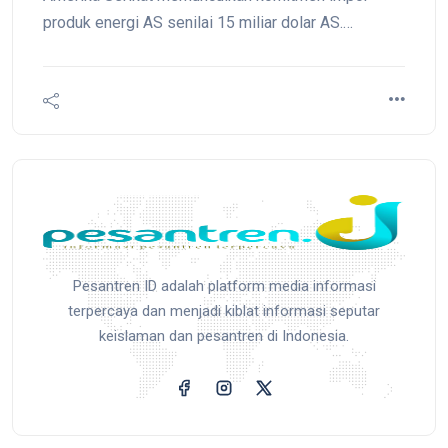
produk energi AS senilai 15 miliar dolar AS.
Meskipun ada imbalan berupa penurunan tarif
produk Indonesia di pasar AS, kesepakatan ini
dikhawatirkan membawa Indonesia pada situasi
menang–kalah (zero-sum), di mana keuntungan satu
pihak tidak sebanding dengan kerugian pihak lain.
Pesantren ID adalah platform media informasi
terpercaya dan menjadi kiblat informasi seputar
keislaman dan pesantren di Indonesia.