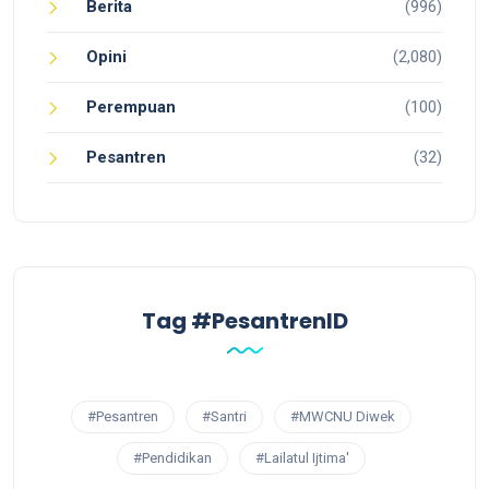
Berita
(996)
Opini
(2,080)
Perempuan
(100)
Pesantren
(32)
Tag #PesantrenID
#Pesantren
#Santri
#MWCNU Diwek
#Pendidikan
#Lailatul Ijtima'