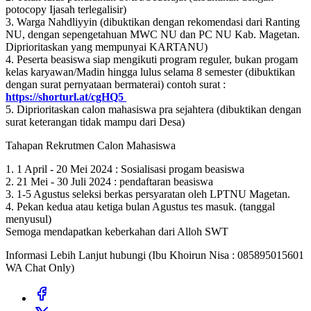
potocopy Ijasah terlegalisir)
3. Warga Nahdliyyin (dibuktikan dengan rekomendasi dari Ranting
NU, dengan sepengetahuan MWC NU dan PC NU Kab. Magetan.
Diprioritaskan yang mempunyai KARTANU)
4. Peserta beasiswa siap mengikuti program reguler, bukan progam
kelas karyawan/Madin hingga lulus selama 8 semester (dibuktikan
dengan surat pernyataan bermaterai) contoh surat :
https://shorturl.at/cgHQ5
5. Diprioritaskan calon mahasiswa pra sejahtera (dibuktikan dengan
surat keterangan tidak mampu dari Desa)
Tahapan Rekrutmen Calon Mahasiswa
1. 1 April - 20 Mei 2024 : Sosialisasi progam beasiswa
2. 21 Mei - 30 Juli 2024 : pendaftaran beasiswa
3. 1-5 Agustus seleksi berkas persyaratan oleh LPTNU Magetan.
4. Pekan kedua atau ketiga bulan Agustus tes masuk. (tanggal
menyusul)
Semoga mendapatkan keberkahan dari Alloh SWT
Informasi Lebih Lanjut hubungi (Ibu Khoirun Nisa : 085895015601
WA Chat Only)