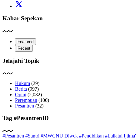
Kabar Sepekan
Featured
Recent
Jelajahi Topik
Hukum
(29)
Berita
(997)
Opini
(2,082)
Perempuan
(100)
Pesantren
(32)
Tag #PesantrenID
#Pesantren
#Santri
#MWCNU Diwek
#Pendidikan
#Lailatul Ijtima'