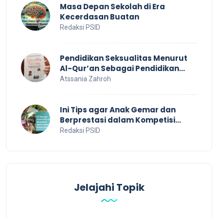
Masa Depan Sekolah di Era
Kecerdasan Buatan
Redaksi PSID
Pendidikan Seksualitas Menurut
Al-Qur’an Sebagai Pendidikan
Dalam Keluarga
Atssania Zahroh
Ini Tips agar Anak Gemar dan
Berprestasi dalam Kompetisi
Bahasa Inggris
Redaksi PSID
Jelajahi Topik