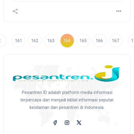
2
161
162
163
164
165
166
167
1
Pesantren ID adalah platform media informasi
terpercaya dan menjadi kiblat informasi seputar
keislaman dan pesantren di Indonesia.