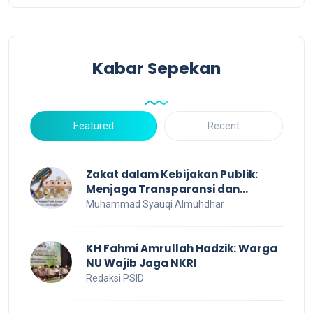
Kabar Sepekan
Featured
Recent
Zakat dalam Kebijakan Publik:
Menjaga Transparansi dan
Efisiensi untuk Kesejahteraan
Muhammad Syauqi Almuhdhar
Sosial
KH Fahmi Amrullah Hadzik: Warga
NU Wajib Jaga NKRI
Redaksi PSID