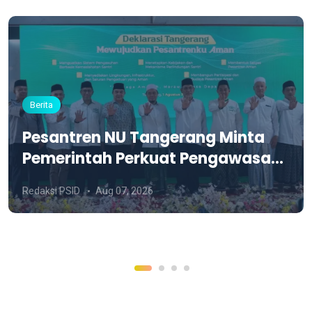
Berita
Pesantren NU Tangerang Minta
Pemerintah Perkuat Pengawasan
dan Siapkan Aturan PBG Khusus
Redaksi PSID
Aug 07, 2026
Pesantren