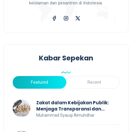
keislaman dan pesantren di Indonesia.
Kabar Sepekan
Featured
Recent
Zakat dalam Kebijakan Publik:
Menjaga Transparansi dan
Efisiensi untuk Kesejahteraan
Muhammad Syauqi Almuhdhar
Sosial