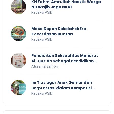
KH Fahmi Amrullah Hadzik: Warga
NU Wajib Jaga NKRI
Redaksi PSID
Masa Depan Sekolah di Era
Kecerdasan Buatan
Redaksi PSID
Pendidikan Seksualitas Menurut
Al-Qur’an Sebagai Pendidikan
Dalam Keluarga
Atssania Zahroh
Ini Tips agar Anak Gemar dan
Berprestasi dalam Kompetisi
Bahasa Inggris
Redaksi PSID