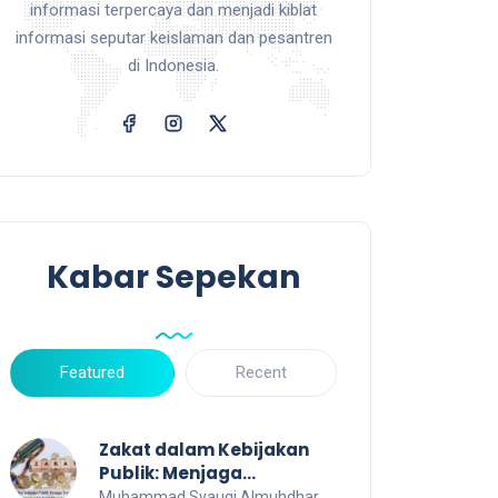
informasi terpercaya dan menjadi kiblat
informasi seputar keislaman dan pesantren
di Indonesia.
Kabar Sepekan
Featured
Recent
Zakat dalam Kebijakan
Publik: Menjaga
Transparansi dan Efisiensi
Muhammad Syauqi Almuhdhar