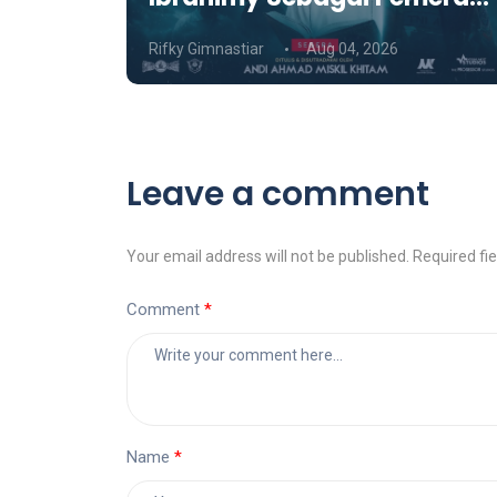
atch
Film SATRIA Siap Tayang di
Rifky Gimnastiar
Aug 04, 2026
KCM Roxy
Leave a comment
Your email address will not be published. Required fi
Comment
Name