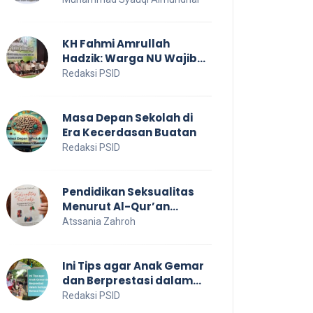
untuk Kesejahteraan
Sosial
KH Fahmi Amrullah
Hadzik: Warga NU Wajib
Jaga NKRI
Redaksi PSID
Masa Depan Sekolah di
Era Kecerdasan Buatan
Redaksi PSID
Pendidikan Seksualitas
Menurut Al-Qur’an
Sebagai Pendidikan
Atssania Zahroh
Dalam Keluarga
Ini Tips agar Anak Gemar
dan Berprestasi dalam
Kompetisi Bahasa Inggris
Redaksi PSID