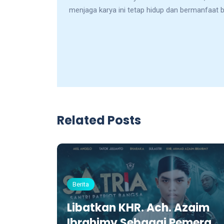
menjaga karya ini tetap hidup dan bermanfaat 
Related Posts
Berita
n
NU dan
Libatkan KHR. Ach. Azaim
swa
Ibrahimy Sebagai Pemeran,