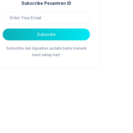
Subscribe Pesantren ID
Subscribe
Subscribe dan dapatkan update berita menarik
kami setiap hari!
Berita
Berita
Aksel
Semarakkan Muktamar,
Digita
Siap Kibarkan 1000 Bendera
Alkad