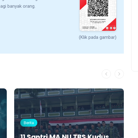
bagi banyak orang.
(Klik pada gambar)
Berita
11 Santri MA NU TBS Kudus