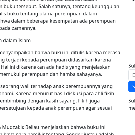
buku tersebut. Salah satunya, tentang keunggulan
nulis buku tentang ulama perempuan dalam
ahwa dalam beberapa kesempatan ada perempuan
 pada zamannya.
menyampaikan bahwa buku ini ditulis karena merasa
ang terjadi kepada perempuan didasarkan karena
Su
Hal ini dikarenakan ada hadis yang menjelaskan
li memukul perempuan dan hamba sahayanya.
seorang wali terhadap anak perempuannya yang
S
mi. Karena menurut hasil diskusi para ahli fikih
Su
membimbing dengan kasih sayang. Fikih juga
me
persetujuan kepada anak perempuan agar sesuai
n Mudzakir. Beliau menjelaskan bahwa buku ini
iknya para pemikir tentang Gender justru adalah