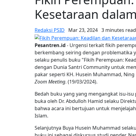
Kesetaraan dalam
Redaksi PSID
Mar 23, 2024
3 minutes read
Pesantren.id
- Urgensi terkait fikih perem
berkembang seiring dengan problematika y
selaku penulis buku "Fikih Perempuan: Kead
dengan Dunia Santri Community untuk mem
pakar seperti KH. Husein Muhammad, Ning H
Zoom Meeting
. (19/03/2024).
Bedah buku yang yang mengangkat isu-isu 
buka oleh Dr. Abdulloh Hamid selaku Direk
bahwa acara ini bertujuan untuk menjelaja
Islam.
Selanjutnya Buya Husein Muhammad selaku
buku ini sebagai diskursus studi gender. N