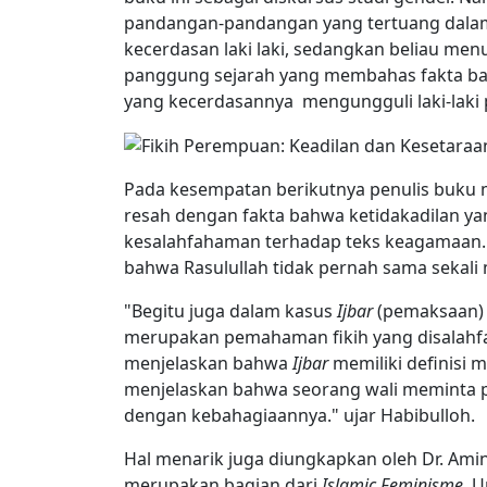
pandangan-pandangan yang tertuang dalam 
kecerdasan laki laki, sedangkan beliau me
panggung sejarah yang membahas fakta b
yang kecerdasannya mengungguli laki-laki
Pada kesempatan berikutnya penulis buku 
resah dengan fakta bahwa ketidakadilan y
kesalahfahaman terhadap teks keagamaan. 
bahwa Rasulullah tidak pernah sama seka
"Begitu juga dalam kasus
Ijbar
(pemaksaan) 
merupakan pemahaman fikih yang disalahfaha
menjelaskan bahwa
Ijbar
memiliki definisi 
menjelaskan bahwa seorang wali meminta 
dengan kebahagiaannya." ujar Habibulloh.
Hal menarik juga diungkapkan oleh Dr. Ami
merupakan bagian dari
Islamic Feminisme.
Un