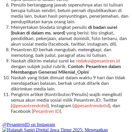
Penulis bertanggung jawab sepenuhnya atas isi tulisan
berupa tulisan sendiri, belum pernah dipublikasikan di
media lain, bukan hasil penyuntingan, penerjemahan, dan
penduplikatan karya orang lain.
Menyertakan biodata singkat penulis
di badan surel
(bukan di dalam ms. word)
yang berisi: bio singkat,
pendidikan, pekerjaan, alamat domisili, foto terbaru, dan
akun sosial media (facebook, twitter, instagram, dll).
Pesantren.ID berhak mengubah, melengkapi, dan
memotong, baik judul, paragraf atau isi tulisan.
Naskah dikirim melalui surel ke
redaksi@pesantren.id
dengan subjek judul rubrik.
Contoh: Pesantren dalam
Membangun Generasi Milenial_Opini
Naskah yang tidak dimuat dalam waktu 9 hari dan tidak
mendapatkan balasan, berhak untuk ditarik dan
dikirimkan media lain.
Pengirim artikel (Kontributor/Penulis) wajib mengikuti
semua akun media sosial milik Pesantren.ID: Twitter
(
@pesantrendotid
), Instagram (
@pesantrendotid
), dan
Facebook (
Pesantren ID
).
@PesantrenID on Instagram