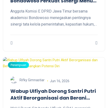
Bondowoso Perkuat Sinergi Menuju
Indonesia Emas 2045
Anggota Komisi E DPRD Jawa Timur bersama
akademisi Bondowoso menegaskan pentingnya
sinergi tata kelola pemerintahan, kepastian hukum,
dan penguatan sektor pertanian sebagai fondasi
ketahanan ekonomi nasional. Gagasan tersebut
mengemuka dalam Seminar Nasional di Bondowoso
yang diikuti ratusan mahasiswa sebagai bagian dari
upaya mewujudkan Indonesia Emas 2045.
Perempuan
Rifky Gimnastiar
Jun 16, 2026
Wabup Ulfiyah Dorong Santri Putri
Aktif Berorganisasi dan Berani
Mengembangkan Potensi Diri