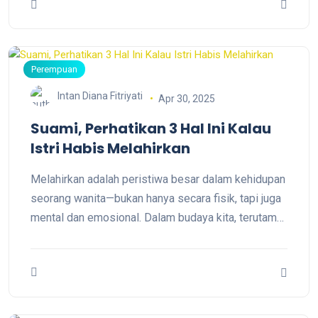
Perempuan
Intan Diana Fitriyati
Apr 30, 2025
Suami, Perhatikan 3 Hal Ini Kalau
Istri Habis Melahirkan
Melahirkan adalah peristiwa besar dalam kehidupan
seorang wanita—bukan hanya secara fisik, tapi juga
mental dan emosional. Dalam budaya kita, terutama
di masyarakat Timur, ada pemahaman bahwa istri
yang baru saja melahirkan membutuhkan masa
pemulihan panjang, sering disebut masa nifas, yang
lazimnya