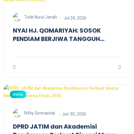
Tutik Nurul Janah
Jul 24, 2026
NYAI HJ. QOMARIYAH: SOSOK
PENDIAM BERJIWA TANGGUH
(Catatan Pertama pada Haul
Simbah Nyai Hj. Qomariyah binti
KH Abdul Karim, Lirboyo)
Berita
Rifky Gimnastiar
Jun 30, 2026
DPRD JATIM dan Akademisi