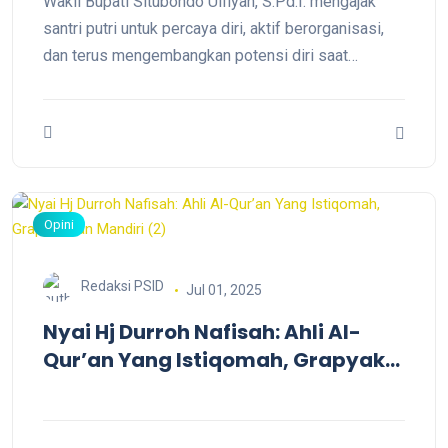
Wakil Bupati Situbondo Ulfiyah, S.Pd.I. mengajak
santri putri untuk percaya diri, aktif berorganisasi,
dan terus mengembangkan potensi diri saat
menghadiri Pelantikan OSIM MDW-SS 2 Putri.
Menurutnya, pendidikan pesantren menjadi bekal
penting dalam membentuk karakter, kepemimpinan,
dan akhlak generasi muda yang siap menghadapi
tantangan masa depan.
Opini
Redaksi PSID
Jul 01, 2025
Nyai Hj Durroh Nafisah: Ahli Al-
Qur’an Yang Istiqomah, Grapyak
dan Mandiri (2)